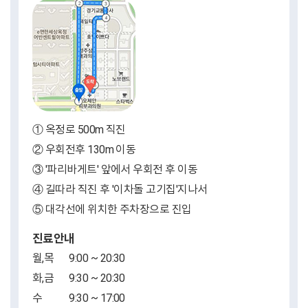
① 옥정로 500m 직진
② 우회전후 130m 이동
③ '파리바게트' 앞에서 우회전 후 이동
④ 길따라 직진 후 '이차돌 고기집'지나서
⑤ 대각선에 위치한 주차장으로 진입
진료안내
월,목
9:00 ~ 20:30
화,금
9:30 ~ 20:30
수
9:30 ~ 17:00