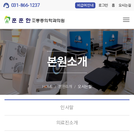
support_agent
031-866-1237
로그인
홈
오시는길
비급여 안내
Tog
본원소개
HOME
본원소개
오시는길
인사말
의료진소개