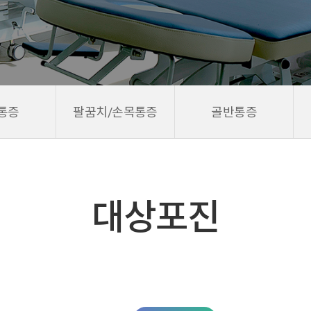
통증
팔꿈치/손목통증
골반통증
대상포진