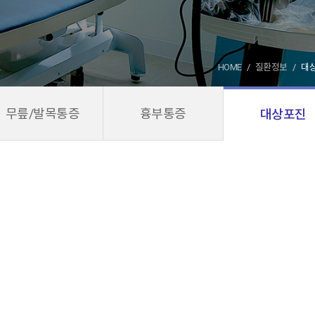
HOME
질환정보
대
무릎/발목통증
흉부통증
대상포진