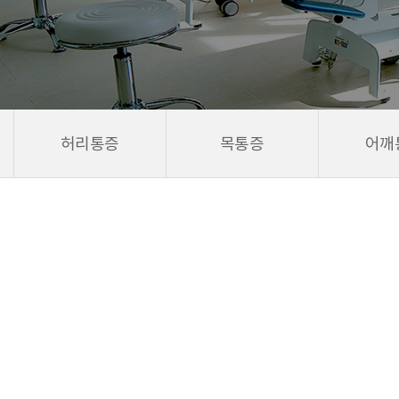
허리통증
목통증
어깨